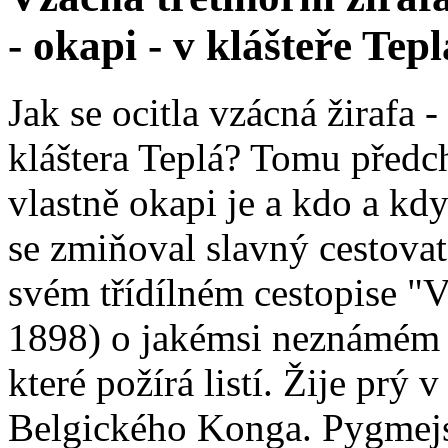
- okapi - v klášteře Tepl
Jak se ocitla vzácná žirafa
kláštera Teplá? Tomu předch
vlastně okapi je a kdo a kdy
se zmiňoval slavný cesto
svém třídílném cestopise "V
1898) o jakémsi neznámém o
které požírá listí. Žije prý 
Belgického Konga. Pygmej