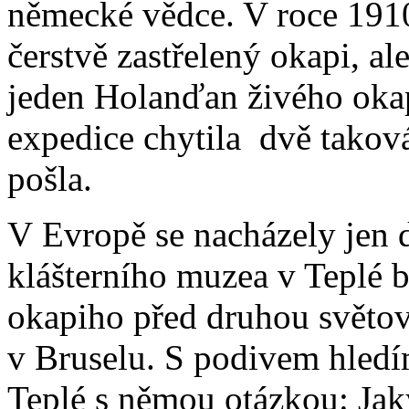
německé vědce. V roce 191
čerstvě zastřelený okapi, a
jeden Holanďan živého okap
expedice chytila dvě taková 
pošla.
V Evropě se nacházely jen
klášterního muzea v Teplé 
okapiho před druhou světo
v Bruselu. S podivem hledí
Teplé s němou otázkou: Jak