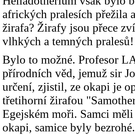
Helladotherium však bylo b
afrických pralesích přežila 
žirafa? Žirafy jsou přece zv
vlhkých a temných pralesů!
Bylo to možné. Profesor 
přírodních věd, jemuž sir Jo
určení, zjistil, ze okapi je 
třetihorní žirafou "Samothe
Egejském moři. Samci měli 
okapi, samice byly bezrohé