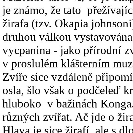
je známo, že tato přežívajíc
žirafa (tzv. Okapia johnsoni
druhou válkou vystavována
vycpanina - jako přírodní z
v proslulém klášterním muz
Zvíře sice vzdáleně připomí
osla, šlo však o podčeleď k
hluboko v bažinách Konga.
různých zvířat. Ač jde o ži
Hlava je sice žirafí, ale s 