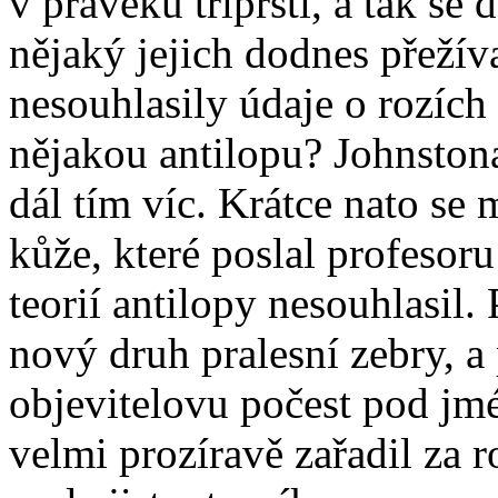
v pravěku tříprstí, a tak se
nějaký jejich dodnes přežív
nesouhlasily údaje o rozích
nějakou antilopu? Johnstona
dál tím víc. Krátce nato se 
kůže, které poslal profesor
teorií antilopy nesouhlasil.
nový druh pralesní zebry, a
objevitelovu počest pod jm
velmi prozíravě zařadil za 