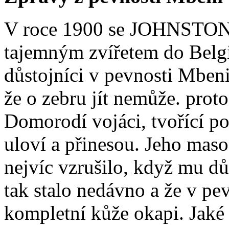
V roce 1900 se JOHNSTON v
tajemným zvířetem do Belg
důstojníci v pevnosti Mbeni 
že o zebru jít nemůže. proto
Domorodí vojáci, tvořící po
uloví a přinesou. Jeho maso
nejvíc vzrušilo, když mu důs
tak stalo nedávno a že
v pev
kompletní kůže okapi. Jaké