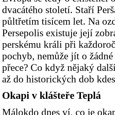
dvacátého století. Staří Perš
půltřetím tisícem let. Na o
Persepolis existuje její zob
perskému králi při každoro
pochyb, nemůže jít o žádné 
přece? Co když nějaký další
až do historických dob kde
Okapi v klášteře Teplá
Málokdo dnes ví, co je okap