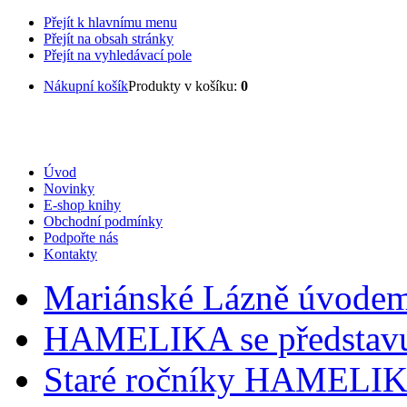
Přejít k hlavnímu menu
Přejít na obsah stránky
Přejít na vyhledávací pole
Nákupní košík
Produkty v košíku:
0
Úvod
Novinky
E-shop knihy
Obchodní podmínky
Podpořte nás
Kontakty
Mariánské Lázně úvode
HAMELIKA se představ
Staré ročníky HAMELI