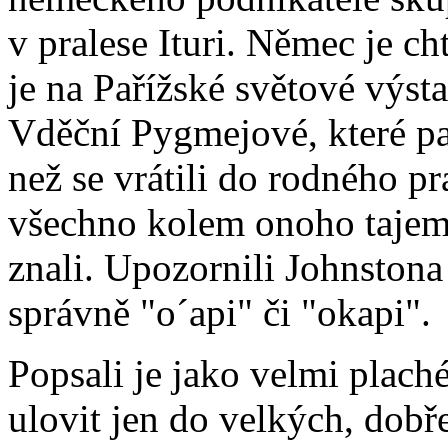
v pralese Ituri. Němec je c
je na Pařížské světové výst
Vděční Pygmejové, které pa
než se vrátili do rodného pr
všechno kolem onoho tajemn
znali. Upozornili Johnstona 
správně "o´api" či "okapi".
Popsali je jako velmi plach
ulovit jen do velkých, dob