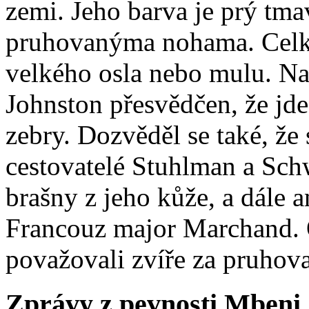
zemi. Jeho barva je prý tm
pruhovanýma nohama. Celk
velkého osla nebo mulu. Na
Johnston přesvědčen, že jd
zebry. Dozvěděl se také, že
cestovatelé Stuhlman a Schw
brašny z jeho kůže, a dále 
Francouz major Marchand. O
považovali zvíře za pruhov
Zprávy z pevnosti Mbeni