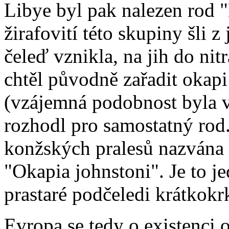
Libye byl pak nalezen rod "
žirafovití této skupiny šli 
čeleď vznikla, na jih do nit
chtěl původně zařadit okap
(vzájemná podobnost byla v
rozhodl pro samostatný rod.
konžských pralesů nazvána
"Okapia johnstoni". Je to je
prastaré podčeledi krátkokrk
Evropa se tedy o existenci