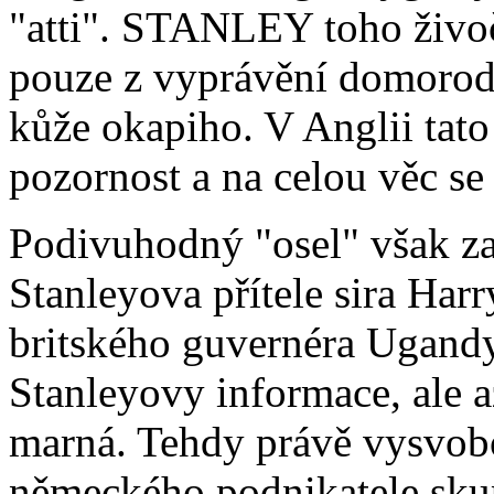
"atti". STANLEY toho živoči
pouze z vyprávění domorodc
kůže okapiho. V Anglii tat
pozornost a na celou věc s
Podivuhodný "osel" však za
Stanleyova přítele sira H
britského guvernéra Ugandy.
Stanleyovy informace, ale 
marná. Tehdy právě vysvobo
německého podnikatele sku