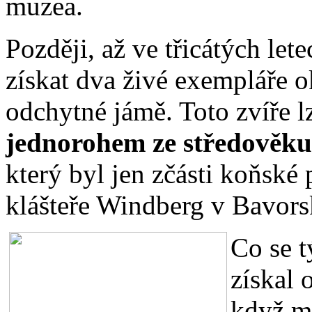
muzea.
Později, až ve třicátých le
získat dva živé exempláře ok
odchytné jámě. Toto zvíře lz
jednorohem ze středověku
který byl jen zčásti koňské
klášteře Windberg v Bavors
Co se t
získal 
když mu