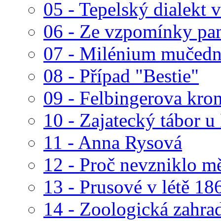
05 - Tepelský dialekt 
06 - Ze vzpomínky pam
07 - Milénium mučedni
08 - Případ "Bestie"
09 - Felbingerova kro
10 - Zajatecký tábor u
11 - Anna Rysová
12 - Proč nevzniklo m
13 - Prusové v létě 1
14 - Zoologická zahra