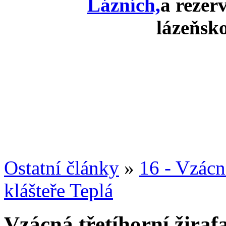
Lázních,
a rezer
lázeňsk
Ostatní články
»
16 - Vzácná
klášteře Teplá
Vzácná třetíhorní žiraf