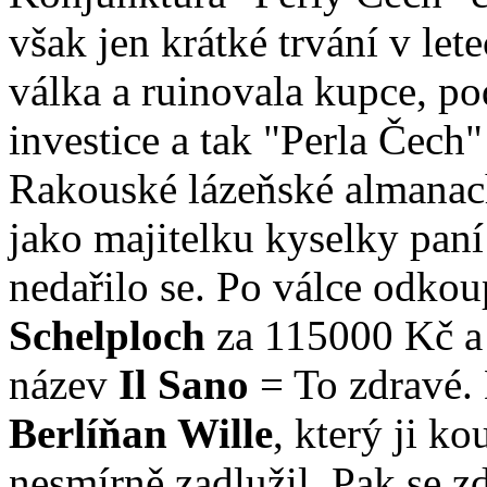
však jen krátké trvání v let
válka a ruinovala kupce, po
investice a tak "Perla Čech"
Rakouské lázeňské almanac
jako majitelku kyselky pan
nedařilo se. Po válce odko
Schelploch
za 115000 Kč a 
název
Il Sano
= To zdravé. 
Berlíňan Wille
, který ji k
nesmírně zadlužil. Pak se z