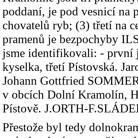
poddaní, je pod vesnicí na 
chovatelů ryb; (3) třetí na 
pramenů je bezpochyby IL
jsme identifikovali: - první
kyselka, třetí Pístovská. 
Johann Gottfried SOMMER (
v obcích Dolní Kramolín, H
Pístově. J.ORTH-F.SLÁDEK
Přestože byl tedy dolnokr