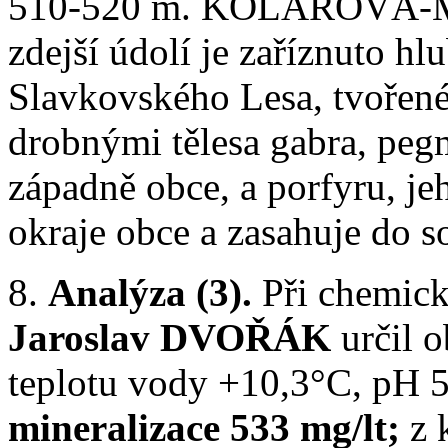
510-520 m. KOLÁŘOVÁ-MY
zdejší údolí je zaříznuto hl
Slavkovského Lesa, tvořené
drobnými tělesa gabra, pegm
západně obce, a porfyru, jeh
okraje obce a zasahuje do s
8.
Analýza (3).
Při chemic
Jaroslav DVOŘÁK
určil 
teplotu vody +10,3°C, pH 5
mineralizace 533 mg/lt;
z 