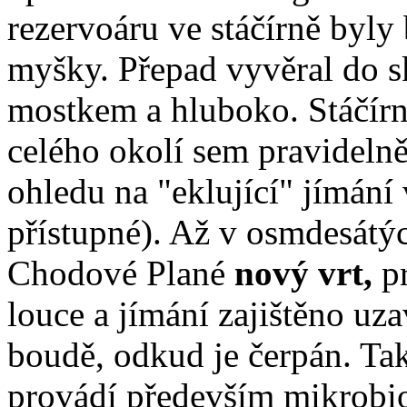
rezervoáru ve stáčírně byly
myšky. Přepad vyvěral do sk
mostkem a hluboko. Stáčírna
celého okolí sem pravidelně
ohledu na "eklující" jímání 
přístupné). Až v osmdesátýc
Chodové Plané
nový vrt,
pr
louce a jímání zajištěno u
boudě, odkud je čerpán. Ta
provádí především mikrobio