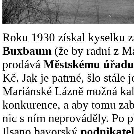
Roku 1930 získal kyselku 
Buxbaum
(že by radní z M
prodává
Městskému úřadu
Kč. Jak je patrné, šlo stále
Mariánské Lázně možná kal
konkurence, a aby tomu zab
nic s ním neprováděly. Po 
Ilsano bavorský
podnikate