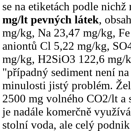
se na etiketách podle nic
mg/lt pevných látek
, obsa
mg/kg, Na 23,47 mg/kg, Fe
aniontů Cl 5,22 mg/kg, SO
mg/kg, H2SiO3 122,6 mg/kg
"případný sediment není na
minulosti jistý problém. Že
2500 mg volného CO2/lt a 
je nadále komerčně využíván
stolní voda, ale celý podnik