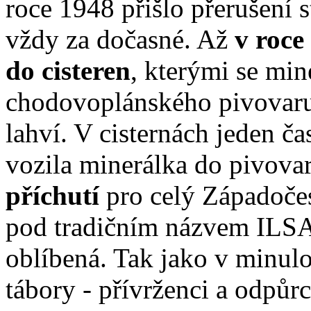
roce 1948 přišlo přerušení 
vždy za dočasné. Až
v roce
do cisteren
, kterými se min
chodovoplánského pivovaru,
lahví. V cisternách jeden ča
vozila minerálka do pivovar
příchutí
pro celý Západočes
pod tradičním názvem ILSA
oblíbená. Tak jako v minulo
tábory - přívrženci a odpůr