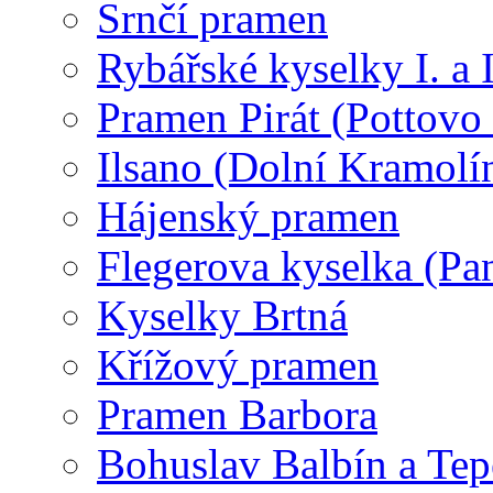
Srnčí pramen
Rybářské kyselky I. a 
Pramen Pirát (Pottovo 
Ilsano (Dolní Kramolí
Hájenský pramen
Flegerova kyselka (Pa
Kyselky Brtná
Křížový pramen
Pramen Barbora
Bohuslav Balbín a Tep