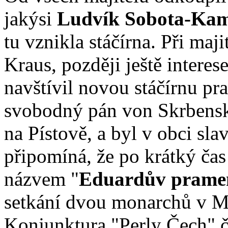
jakýsi
Ludvík Sobota-Ka
tu vznikla stáčírna. Při maji
Kraus, později ještě intere
navštívil novou stáčírnu pr
svobodný pán von Skrbenský
na Pístově, a byl v obci sla
připomíná, že po krátký ča
názvem "
Eduardův prame
setkání dvou monarchů v M
Konjunktura "Perly Čech" 