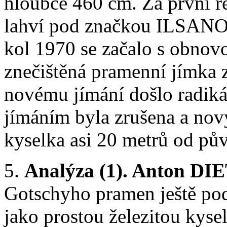
hloubce 460 cm. Za první r
lahví pod značkou ILSANO. 
kol 1970 se začalo s obnovo
znečištěná pramenní jímka 
novému jímání došlo radiká
jímáním byla zrušena a no
kyselka asi 20 metrů od pův
5.
Analýza (1). Anton DIE
Gotschyho pramen ještě po
jako prostou železitou kys