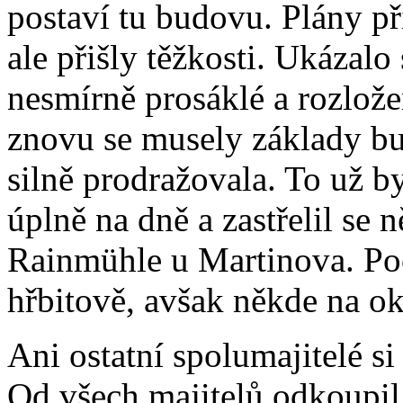
postaví tu budovu. Plány při
ale přišly těžkosti. Ukázalo
nesmírně prosáklé a rozlože
znovu se musely základy bu
silně prodražovala. To už b
úplně na dně a zastřelil se 
Rainmühle u Martinova. Po
hřbitově, avšak někde na ok
Ani ostatní spolumajitelé si
Od všech majitelů odkoupil