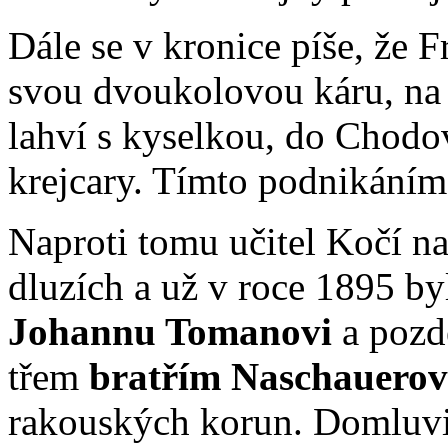
Dále se v kronice píše, že F
svou dvoukolovou káru, na 
lahví s kyselkou, do Chodov
krejcary. Tímto podnikáním
Naproti tomu učitel Kočí na 
dluzích a už v roce 1895 by
Johannu Tomanovi
a pozdě
třem
bratřím Naschauerov
rakouských korun. Domluvili