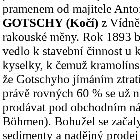
pramenem od majitele Anto
GOTSCHY (Kočí)
z Vídně
rakouské měny. Rok 1893 b
vedlo k stavební činnost u 
kyselky, k čemuž kramolín
že Gotschyho jímáním ztrat
právě rovných 60 % se už n
prodávat pod obchodním n
Böhmen). Bohužel se začaly
sedimenty a nadějný prodej