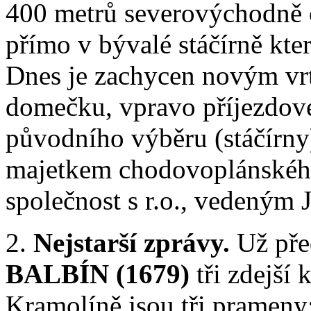
400 metrů severovýchodně 
přímo v bývalé stáčírně kte
Dnes je zachycen novým v
domečku, vpravo příjezdové
původního výběru (stáčírny)
majetkem chodovoplánsk
společnost s r.o., vedeným 
2.
Nejstarší zprávy.
Už pře
BALBÍN (1679)
tři zdejší
Kramolíně jsou tři prameny: