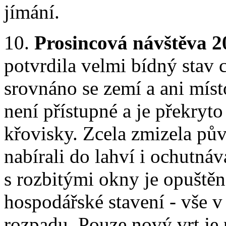
jímání.
10.
Prosincová návštěva 2
potvrdila velmi bídný stav c
srovnáno se zemí a ani mís
není přístupné a je překryt
křovisky. Zcela zmizela pů
nabírali do lahví i ochutnáv
s rozbitými okny je opuštěn
hospodářské stavení - vše 
rozpadu. Pouze nový vrt je