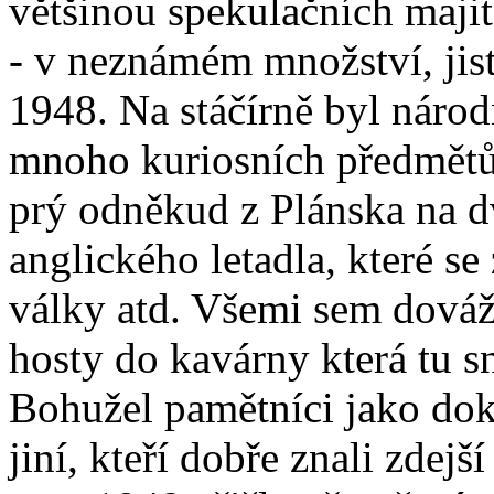
většinou spekulačních majite
- v neznámém množství, jist
1948. Na stáčírně byl národ
mnoho kuriosních předmětů
prý odněkud z Plánska na dv
anglického letadla, které s
války atd. Všemi sem dováž
hosty do kavárny která tu s
Bohužel pamětníci jako dok
jiní, kteří dobře znali zdejš