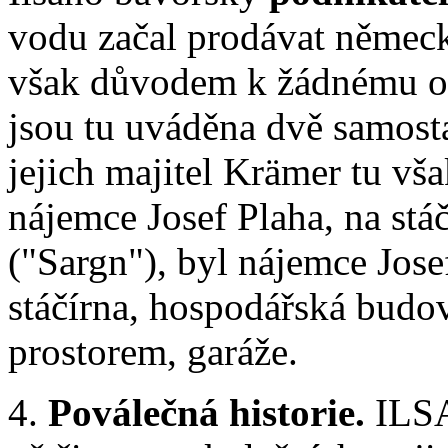
vodu začal prodávat němec
však důvodem k žádnému o
jsou tu uváděna dvě samostat
jejich majitel Krämer tu vša
nájemce Josef Plaha, na stá
("Sargn"), byl nájemce Josef
stáčírna, hospodářská budo
prostorem, garáže.
4.
Poválečná historie.
ILSA