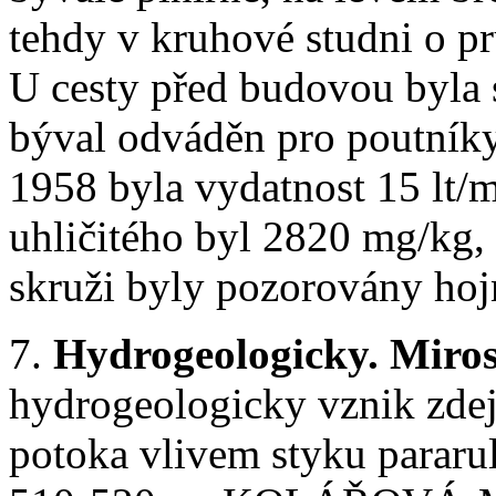
tehdy v kruhové studni o p
U cesty před budovou byla
býval odváděn pro poutníky
1958 byla vydatnost 15 lt/
uhličitého byl 2820 mg/kg,
skruži byly pozorovány hojn
7.
Hydrogeologicky. Miro
hydrogeologicky vznik zdej
potoka vlivem styku pararu