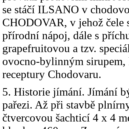
se stáčí ILSANO v chodov
CHODOVAR, v jehož čele stoj
přírodní nápoj, dále s příc
grapefruitovou a tzv. speciá
ovocno-bylinným sirupem, 
receptury Chodovaru.
5. Historie jímání. Jímání 
pařezi. Až při stavbě plnír
čtvercovou šachticí 4 x 4 