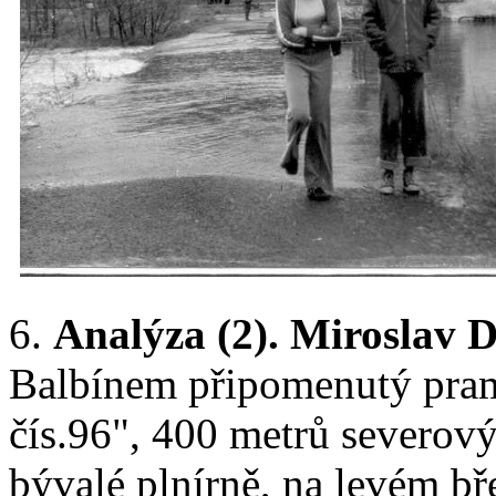
6.
Analýza (2). Miroslav
Balbínem připomenutý pra
čís.96", 400 metrů severov
bývalé plnírně, na levém b