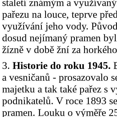
staletí známým a využívaný
pařezu na louce, teprve před
využívání jeho vody. Původn
dosud nejímaný pramen byl
žízně v době žní za horkého 
3.
Historie do roku 1945.
B
a vesničanů - prosazovalo s
majetku a tak také pařez s 
podnikatelů. V roce 1893 s
pramen. Louku o výměře 254