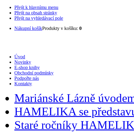
Přejít k hlavnímu menu
Přejít na obsah stránky
Přejít na vyhledávací pole
Nákupní košík
Produkty v košíku:
0
Úvod
Novinky
E-shop knihy
Obchodní podmínky
Podpořte nás
Kontakty
Mariánské Lázně úvode
HAMELIKA se představ
Staré ročníky HAMELI