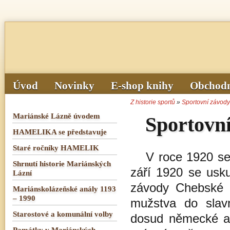
Úvod
Novinky
E-shop knihy
Obchodn
Z historie sportů
»
Sportovní závod
Mariánské Lázně úvodem
Sportovn
HAMELIKA se představuje
Staré ročníky HAMELIK
V roce 1920 se 
Shrnutí historie Mariánských
září 1920 se usku
Lázní
závody Chebské ž
Mariánskolázeňské anály 1193
– 1990
mužstva do slav
Starostové a komunální volby
dosud německé a 
Památky v Mariánských