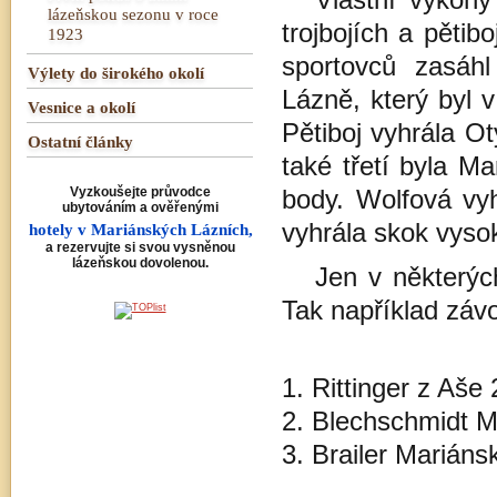
Vlastní výkony
lázeňskou sezonu v roce
trojbojích a pěti
1923
sportovců zasáh
Výlety do širokého okolí
Lázně, který byl v
Vesnice a okolí
Pětiboj vyhrála O
Ostatní články
také třetí byla M
Vyzkoušejte průvodce
body. Wolfová vy
ubytováním a ověřenými
vyhrála skok vys
hotely v Mariánských Lázních,
a rezervujte si svou vysněnou
lázeňskou dovolenou.
Jen v některýc
Tak například záv
1. Rittinger z Aše 
2. Blechschmidt M
3. Brailer Mariáns