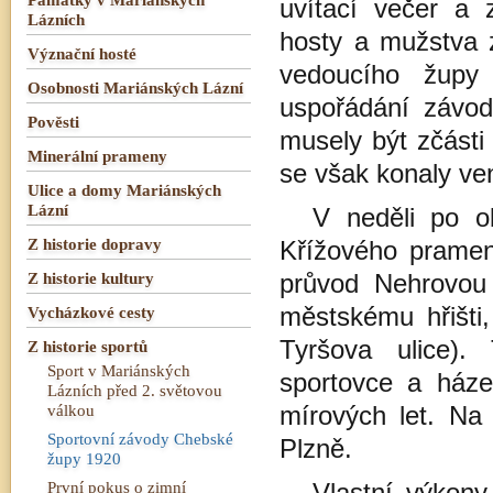
uvítací večer a 
Lázních
hosty a mužstva 
Význační hosté
vedoucího župy 
Osobnosti Mariánských Lázní
uspořádání závod
Pověsti
musely být zčásti
Minerální prameny
se však konaly ve
Ulice a domy Mariánských
Lázní
V neděli po o
Z historie dopravy
Křížového pramen
Z historie kultury
průvod Nehrovou 
Vycházkové cesty
městskému hřišti,
Tyršova ulice).
Z historie sportů
Sport v Mariánských
sportovce a háze
Lázních před 2. světovou
válkou
mírových let. Na 
Sportovní závody Chebské
Plzně.
župy 1920
První pokus o zimní