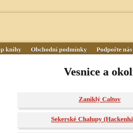
op knihy
Obchodní podmínky
Podpořte nás
Vesnice a okol
Zaniklý Caltov
Sekerské Chalupy (Hackenhä