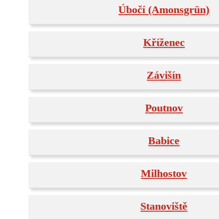
Úbočí (Amonsgrün)
Kříženec
Závišín
Poutnov
Babice
Milhostov
Stanoviště