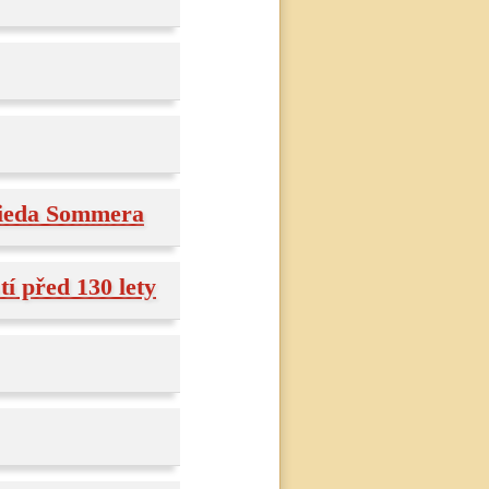
rieda Sommera
í před 130 lety