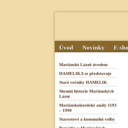
Úvod
Novinky
E-sh
Mariánské Lázně úvodem
HAMELIKA se představuje
Staré ročníky HAMELIK
Shrnutí historie Mariánských
Lázní
Mariánskolázeňské anály 1193
– 1990
Starostové a komunální volby
Památky v Mariánských