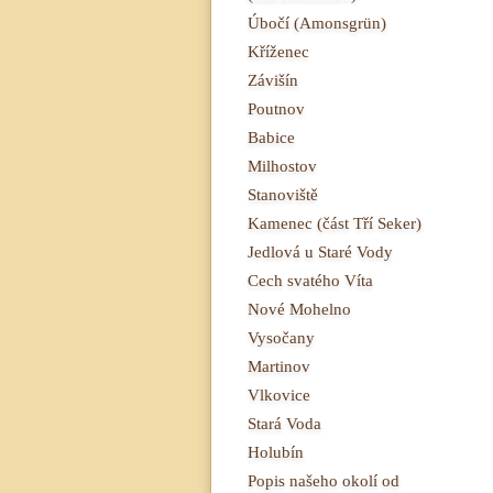
Úbočí (Amonsgrün)
Kříženec
Závišín
Poutnov
Babice
Milhostov
Stanoviště
Kamenec (část Tří Seker)
Jedlová u Staré Vody
Cech svatého Víta
Nové Mohelno
Vysočany
Martinov
Vlkovice
Stará Voda
Holubín
Popis našeho okolí od