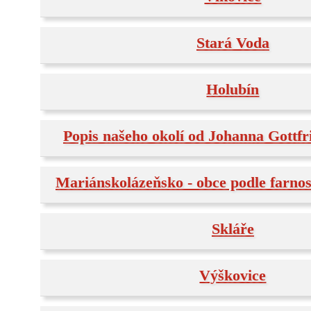
Stará Voda
Holubín
Popis našeho okolí od Johanna Gottf
Mariánskolázeňsko - obce podle farnost
Skláře
Výškovice